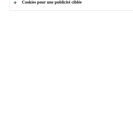
Cookies pour une publicité ciblée
Trouver un
Trouver un
représentan
distributeur
commercia
Catégories que nous
servons