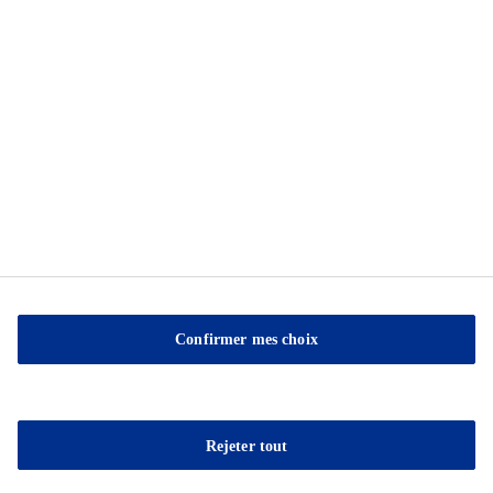
Nous contacter
Politique de confidentialité
Centre de préférences en matière de témoins
Exercez vos droits
Confirmer mes choix
Sable Marco Inc
26 Chemin de la Pêche
Rejeter tout
G3H 1C3 Pont-Rouge
QC