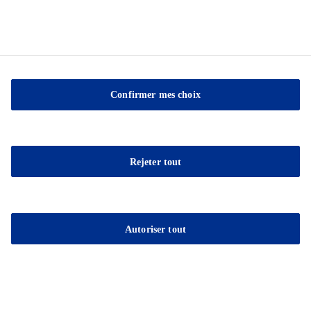
Confirmer mes choix
Sable Marco Inc
26 Chemin de la Pêche
Rejeter tout
G3H 1C3 Pont-Rouge
QC
Tel.:
(418) 873-4509
Autoriser tout
Fax : (418) 873-2561
E-mail:
contact@sablemarco.com