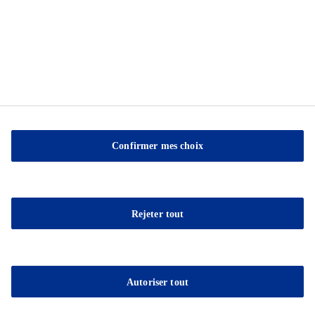
Exercez vos droits
Sable Marco Inc
26 Chemin de la Pêche
G3H 1C3 Pont-Rouge
Confirmer mes choix
QC
Tel.:
(418) 873-4509
Fax : (418) 873-2561
Rejeter tout
E-mail:
contact@sablemarco.com
Autoriser tout