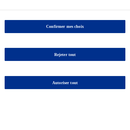
Confirmer mes choix
Rejeter tout
Sable Marco® Pro Mélange de Crustacé
Amendement organique enrichi de compost et de farine de
crustacés
Autoriser tout
Construisons quelque chose