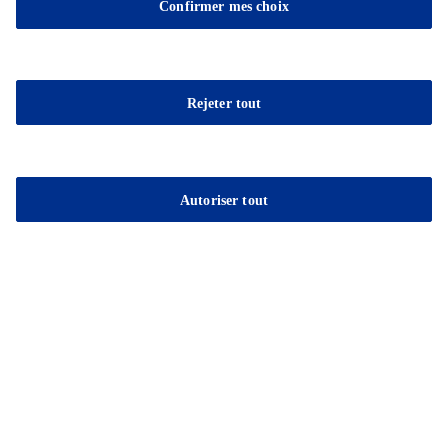
Confirmer mes choix
Rejeter tout
Autoriser tout
Sable Marco® Pierre Décorative
Pierres décoratives offrant une solution esthétique et
fonctionnelle pour divers projets d'aménagement paysager