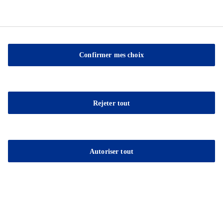
Confirmer mes choix
Sable Marco Inc
26 Chemin de la Pêche
Rejeter tout
G3H 1C3 Pont-Rouge
QC
Tel.:
(418) 873-4509
Autoriser tout
Fax : (418) 873-2561
E-mail:
contact@sablemarco.com