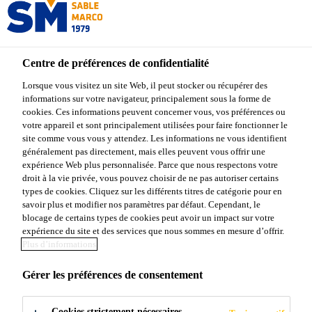
Centre de préférences de confidentialité
Produits Sable Marco
...
Sable Marco Sable à jeu
Lorsque vous visitez un site Web, il peut stocker ou récupérer des
informations sur votre navigateur, principalement sous la forme de
cookies. Ces informations peuvent concerner vous, vos préférences ou
votre appareil et sont principalement utilisées pour faire fonctionner le
site comme vous vous y attendez. Les informations ne vous identifient
Sable Marco Sable
généralement pas directement, mais elles peuvent vous offrir une
expérience Web plus personnalisée. Parce que nous respectons votre
droit à la vie privée, vous pouvez choisir de ne pas autoriser certains
à jeu
types de cookies. Cliquez sur les différents titres de catégorie pour en
savoir plus et modifier nos paramètres par défaut. Cependant, le
blocage de certains types de cookies peut avoir un impact sur votre
Sable pour carrés de sable et aires de jeux
expérience du site et des services que nous sommes en mesure d’offrir.
Plus d’informations
Sable Marco Sable à jeu est un sable naturel lavé et
Gérer les préférences de consentement
tamisé de haute qualité pour les carrés de sable et les
aires de jeux.
Cookies strictement nécessaires