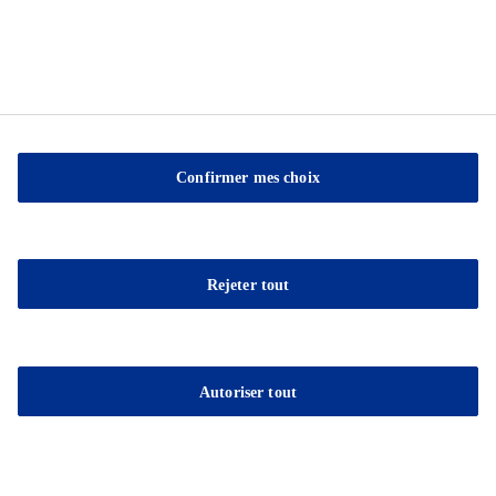
Confirmer mes choix
Sable Marco Inc
26 Chemin de la Pêche
Rejeter tout
G3H 1C3 Pont-Rouge
QC
Tel.:
(418) 873-4509
Autoriser tout
Fax : (418) 873-2561
E-mail:
contact@sablemarco.com