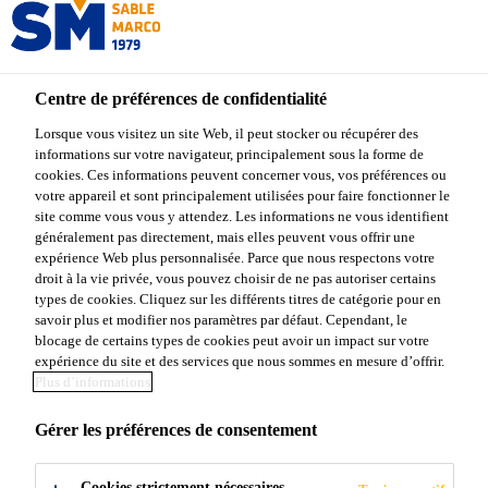
Centre de préférences de confidentialité
Produits Sable Marco
...
Evolution Polymeric Sand
Lorsque vous visitez un site Web, il peut stocker ou récupérer des
informations sur votre navigateur, principalement sous la forme de
cookies. Ces informations peuvent concerner vous, vos préférences ou
votre appareil et sont principalement utilisées pour faire fonctionner le
site comme vous vous y attendez. Les informations ne vous identifient
Evolution
généralement pas directement, mais elles peuvent vous offrir une
expérience Web plus personnalisée. Parce que nous respectons votre
droit à la vie privée, vous pouvez choisir de ne pas autoriser certains
Polymeric Sand
types de cookies. Cliquez sur les différents titres de catégorie pour en
savoir plus et modifier nos paramètres par défaut. Cependant, le
blocage de certains types de cookies peut avoir un impact sur votre
Sable polymère haute performance
expérience du site et des services que nous sommes en mesure d’offrir.
Plus d’informations
Evolution Polymeric Sand est un sable polymère
Gérer les préférences de consentement
haute performance composé de sable tamisé haute
qualité et d'agents liants. Lorsqu'il est activé avec de
Cookies strictement nécessaires