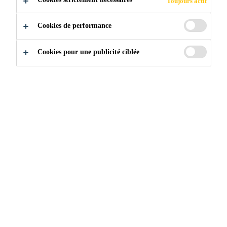
Toujours actif
que -15 °C (5 °F). Il permet également de briser
Voir plus
l'adhérence entre la glace et les surfaces afin de
Cookies de performance
faciliter le nettoyage tout en améliorant la sécurité en
évitant les glissements et les chutes.
Fait fondre la glace et la neige à des températures
Cookies pour une publicité ciblée
allant jusqu'à -15 °C (5 °F)
Formule à action rapide et durable
Réduit les risques de glissement