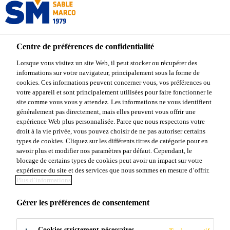
Centre de préférences de confidentialité
Produits Sable Marco
...
Sable Marco® Sel à Glace
Lorsque vous visitez un site Web, il peut stocker ou récupérer des
informations sur votre navigateur, principalement sous la forme de
cookies. Ces informations peuvent concerner vous, vos préférences ou
votre appareil et sont principalement utilisées pour faire fonctionner le
site comme vous vous y attendez. Les informations ne vous identifient
Sable Marco® Sel
généralement pas directement, mais elles peuvent vous offrir une
expérience Web plus personnalisée. Parce que nous respectons votre
droit à la vie privée, vous pouvez choisir de ne pas autoriser certains
à Glace
types de cookies. Cliquez sur les différents titres de catégorie pour en
savoir plus et modifier nos paramètres par défaut. Cependant, le
blocage de certains types de cookies peut avoir un impact sur votre
Sel de déglaçage haute qualité
expérience du site et des services que nous sommes en mesure d’offrir.
Plus d’informations
Sable Marco® Sel à Glace est formé de cristaux de
Gérer les préférences de consentement
chlorure de sodium de haute qualité pour faire fondre
la glace et la neige à des températures aussi basses
Cookies strictement nécessaires